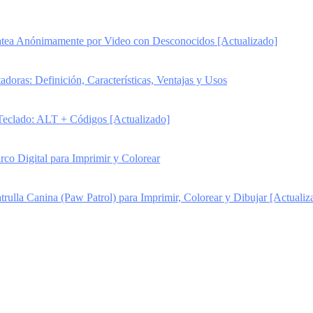
ea Anónimamente por Video con Desconocidos [Actualizado]
oras: Definición, Características, Ventajas y Usos
Teclado: ALT + Códigos [Actualizado]
rco Digital para Imprimir y Colorear
trulla Canina (Paw Patrol) para Imprimir, Colorear y Dibujar [Actualiz