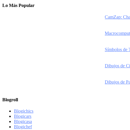
Lo Más Popular
CamZap: Chat
Macrocomputad
Símbolos de 
Dibujos de Ci
Dibujos de Pa
Blogroll
Blogichics
Blogicars
Blogicasa
Blogichef