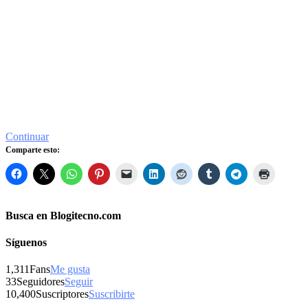
Continuar
Comparte esto:
Busca en Blogitecno.com
Síguenos
1,311
Fans
Me gusta
33
Seguidores
Seguir
10,400
Suscriptores
Suscribirte