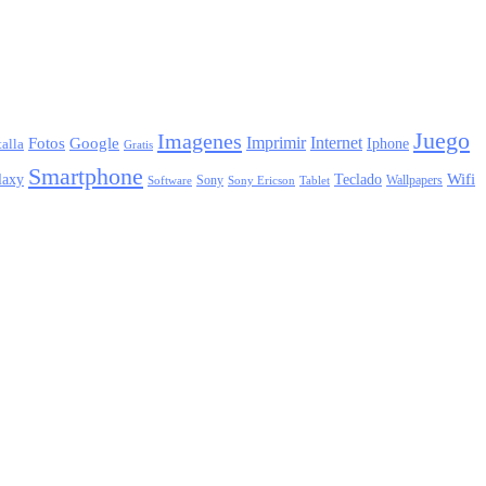
Juego
Imagenes
Imprimir
Internet
Fotos
Google
Iphone
alla
Gratis
Smartphone
laxy
Wifi
Teclado
Sony
Wallpapers
Sony Ericson
Tablet
Software