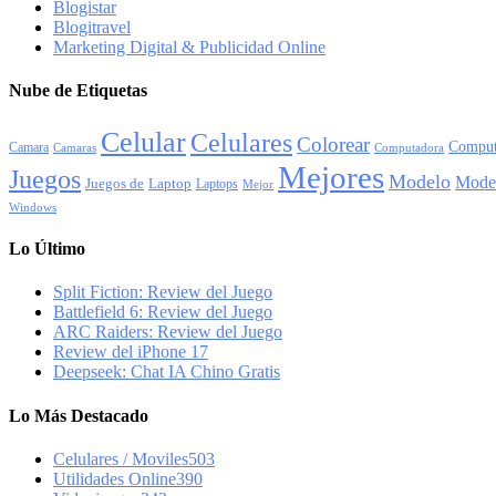
Blogistar
Blogitravel
Marketing Digital & Publicidad Online
Nube de Etiquetas
Celular
Celulares
Colorear
Comput
Camara
Camaras
Computadora
Mejores
Juegos
Modelo
Mode
Juegos de
Laptop
Laptops
Mejor
Windows
Lo Último
Split Fiction: Review del Juego
Battlefield 6: Review del Juego
ARC Raiders: Review del Juego
Review del iPhone 17
Deepseek: Chat IA Chino Gratis
Lo Más Destacado
Celulares / Moviles
503
Utilidades Online
390