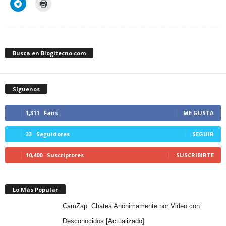
Busca en Blogitecno.com
Síguenos
1,311
Fans
ME GUSTA
33
Seguidores
SEGUIR
10,400
Suscriptores
SUSCRIBIRTE
Lo Más Popular
CamZap: Chatea Anónimamente por Video con
Desconocidos [Actualizado]