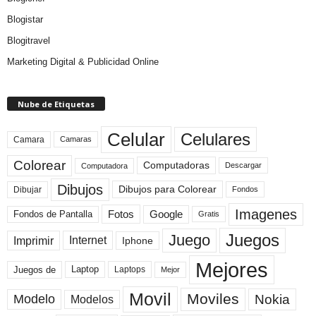
Blogistar
Blogitravel
Marketing Digital & Publicidad Online
Nube de Etiquetas
Celular
Celulares
Camara
Camaras
Colorear
Computadoras
Descargar
Computadora
Dibujos
Dibujos para Colorear
Dibujar
Fondos
Imagenes
Fotos
Fondos de Pantalla
Google
Gratis
Juegos
Juego
Imprimir
Internet
Iphone
Mejores
Laptop
Juegos de
Laptops
Mejor
Movil
Moviles
Modelo
Nokia
Modelos