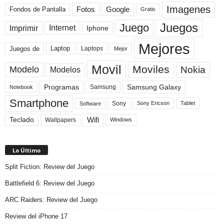
Imagenes
Fotos
Fondos de Pantalla
Google
Gratis
Juegos
Juego
Imprimir
Internet
Iphone
Mejores
Laptop
Juegos de
Laptops
Mejor
Movil
Moviles
Modelo
Nokia
Modelos
Programas
Samsung Galaxy
Samsung
Notebook
Smartphone
Sony
Sony Ericson
Tablet
Software
Teclado
Wifi
Wallpapers
Windows
Lo Último
Split Fiction: Review del Juego
Battlefield 6: Review del Juego
ARC Raiders: Review del Juego
Review del iPhone 17