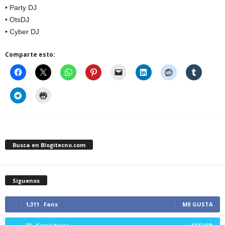
• Party DJ
• OtsDJ
• Cyber DJ
Comparte esto:
Busca en Blogitecno.com
Síguenos
1,311
Fans
ME GUSTA