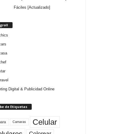
Fáciles [Actualizado]
groll
chics
cars
casa
chef
star
ravel
ting Digital & Publicidad Online
be de Etiquetas
Celular
ara
Camaras
lulares
Colorear