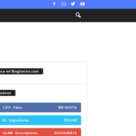
sca en Blogitecno.com
guenos
1,311
Fans
ME GUSTA
33
Seguidores
SEGUIR
10,400
Suscriptores
SUSCRIBIRTE