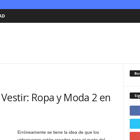
AD
Bu
 Vestir: Ropa y Moda 2 en
Sí
Erróneamente se tiene la idea de que los
videojuegos están creados para el gusto del