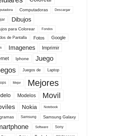
Computadoras
Descargar
utadora
Dibujos
jar
ujos para Colorear
Fondos
Fotos
dos de Pantalla
Google
Imagenes
Imprimir
is
Juego
ernet
Iphone
uegos
Laptop
Juegos de
Mejores
tops
Mejor
Movil
delo
Modelos
viles
Nokia
Notebook
gramas
Samsung Galaxy
Samsung
artphone
Sony
Software