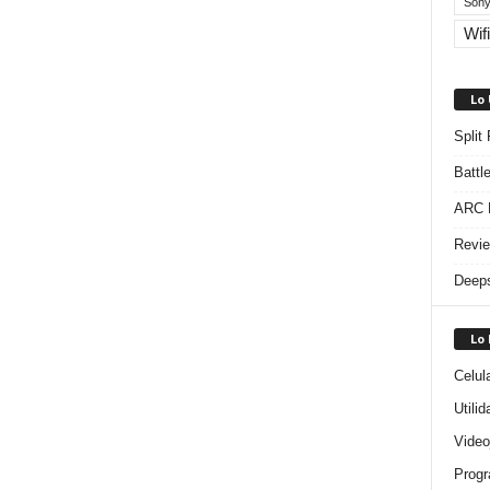
Sony
Wifi
Lo
Split
Battl
ARC R
Revie
Deeps
Lo
Celul
Utili
Video
Progr