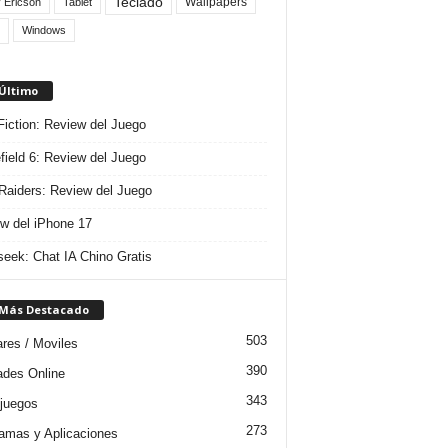
Teclado
Wallpapers
 Ericson
Tablet
Windows
 Último
 Fiction: Review del Juego
efield 6: Review del Juego
aiders: Review del Juego
w del iPhone 17
eek: Chat IA Chino Gratis
 Más Destacado
503
ares / Moviles
390
dades Online
343
juegos
273
amas y Aplicaciones