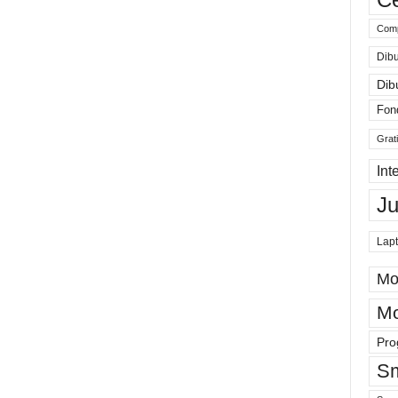
Comp
Dibu
Dib
Fon
Grat
Int
J
Lap
Mo
Mo
Pro
Sm