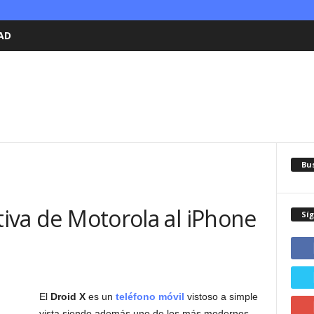
AD
Bu
ativa de Motorola al iPhone
Sí
El
Droid X
es un
teléfono móvil
vistoso a simple
vista siendo además uno de los más modernos