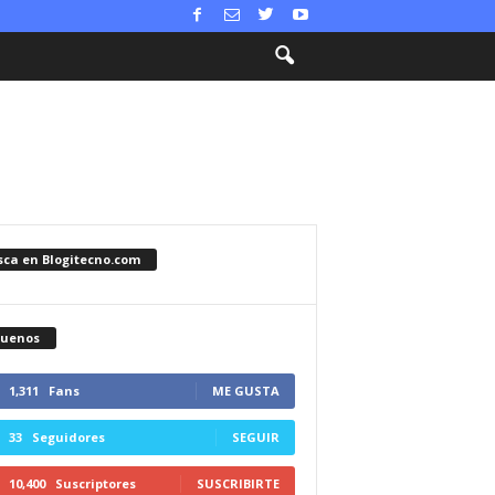
sca en Blogitecno.com
guenos
1,311
Fans
ME GUSTA
33
Seguidores
SEGUIR
10,400
Suscriptores
SUSCRIBIRTE