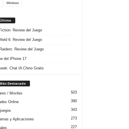
Windows
 Último
 Fiction: Review del Juego
efield 6: Review del Juego
aiders: Review del Juego
w del iPhone 17
eek: Chat IA Chino Gratis
 Más Destacado
503
ares / Moviles
390
dades Online
343
juegos
273
amas y Aplicaciones
227
iales