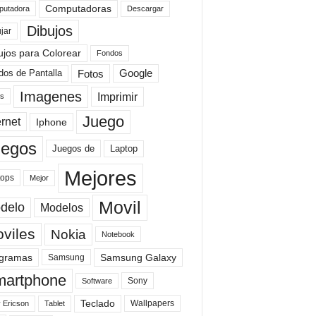
Computadoras
Descargar
utadora
Dibujos
jar
ujos para Colorear
Fondos
Fotos
dos de Pantalla
Google
Imagenes
Imprimir
is
Juego
ernet
Iphone
uegos
Laptop
Juegos de
Mejores
tops
Mejor
Movil
delo
Modelos
viles
Nokia
Notebook
gramas
Samsung Galaxy
Samsung
artphone
Sony
Software
Teclado
Wallpapers
 Ericson
Tablet