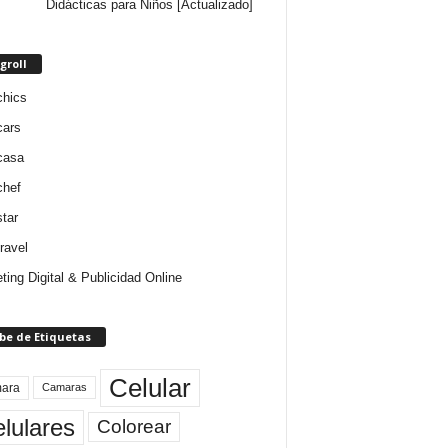
Didácticas para Niños [Actualizado]
groll
chics
cars
casa
chef
star
ravel
ting Digital & Publicidad Online
be de Etiquetas
Celular
ara
Camaras
lulares
Colorear