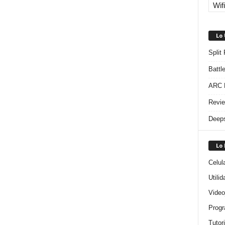
Wifi
Lo
Split
Battl
ARC R
Revie
Deeps
Lo
Celul
Utili
Video
Progr
Tutor