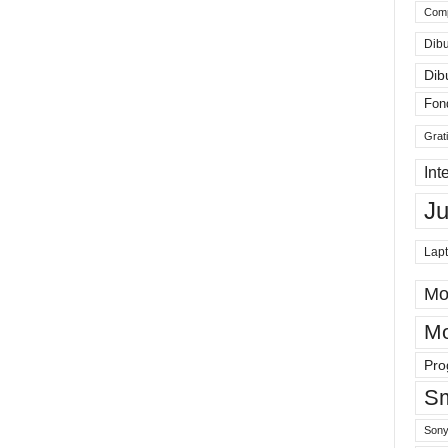
Comp
Dibu
Dib
Fon
Grat
Int
J
Lap
Mo
Mo
Pro
Sm
Sony