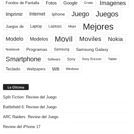
Imagenes
Fotos
Fondos de Pantalla
Google
Gratis
Juegos
Juego
Imprimir
Internet
Iphone
Mejores
Laptop
Juegos de
Laptops
Mejor
Movil
Moviles
Modelo
Nokia
Modelos
Programas
Samsung Galaxy
Samsung
Notebook
Smartphone
Sony
Sony Ericson
Tablet
Software
Teclado
Wifi
Wallpapers
Windows
Lo Último
Split Fiction: Review del Juego
Battlefield 6: Review del Juego
ARC Raiders: Review del Juego
Review del iPhone 17