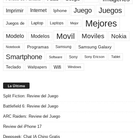
Juegos
Juego
Imprimir
Internet
Iphone
Mejores
Laptop
Juegos de
Laptops
Mejor
Movil
Moviles
Modelo
Nokia
Modelos
Programas
Samsung Galaxy
Samsung
Notebook
Smartphone
Sony
Sony Ericson
Tablet
Software
Teclado
Wifi
Wallpapers
Windows
Lo Último
Split Fiction: Review del Juego
Battlefield 6: Review del Juego
ARC Raiders: Review del Juego
Review del iPhone 17
Deepseek: Chat IA Chino Gratis