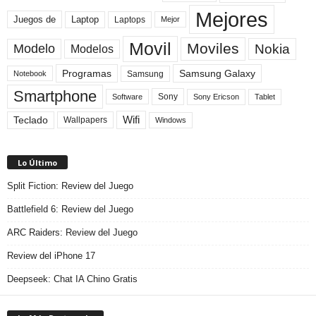
Mejores
Laptop
Juegos de
Laptops
Mejor
Movil
Moviles
Modelo
Nokia
Modelos
Programas
Samsung Galaxy
Samsung
Notebook
Smartphone
Sony
Sony Ericson
Tablet
Software
Teclado
Wifi
Wallpapers
Windows
Lo Último
Split Fiction: Review del Juego
Battlefield 6: Review del Juego
ARC Raiders: Review del Juego
Review del iPhone 17
Deepseek: Chat IA Chino Gratis