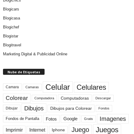
Blogichics
Blogicars
Blogicasa
Blogichef
Blogistar
Blogitravel
Marketing Digital & Publicidad Online
Nube de Etiquetas
Celular
Celulares
Camara
Camaras
Colorear
Computadoras
Descargar
Computadora
Dibujos
Dibujos para Colorear
Dibujar
Fondos
Imagenes
Fotos
Fondos de Pantalla
Google
Gratis
Juegos
Juego
Imprimir
Internet
Iphone