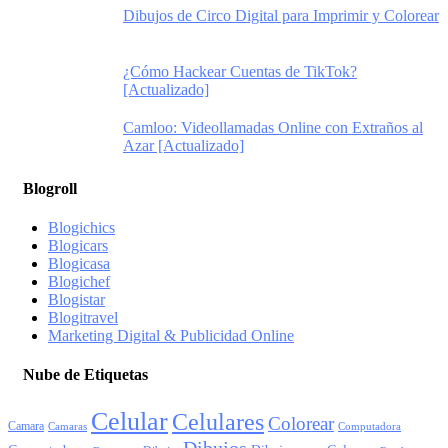
Dibujos de Circo Digital para Imprimir y Colorear
¿Cómo Hackear Cuentas de TikTok?
[Actualizado]
Camloo: Videollamadas Online con Extraños al
Azar [Actualizado]
Blogroll
Blogichics
Blogicars
Blogicasa
Blogichef
Blogistar
Blogitravel
Marketing Digital & Publicidad Online
Nube de Etiquetas
Celular
Celulares
Colorear
Camara
Camaras
Computadora
Dibujos