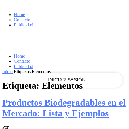
RECUPERACIÓN DE CONTRASEÑA
REGISTRARSE
Home
¡Bienvenido!
Contacto
Publicidad
Ingrese a su cuenta
tu nombre de usuario
Home
Contacto
tu contraseña
Publicidad
Inicio
Etiquetas
Elementos
Etiqueta: Elementos
¿Olvidaste tu contraseña?
Productos Biodegradables en el
Mercado: Lista y Ejemplos
Recupera tu contraseña
Por