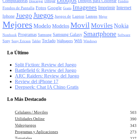
Computadoras
Dibujos para Colorear
Dibujar
Descargar
Fondos
Imagenes
Imprimir
Internet
Fotos
Google
Fondos de Pantalla
Gratis
Juegos
Juego
Iphone
Juegos de
Laptop
Laptops
Mejor
Mejores
Movil
Moviles
Nokia
Modelo
Modelos
Smartphone
Programas
Samsung Galaxy
Samsung
Notebook
Software
Wifi
Teclado
Sony
Wallpapers
Sony Ericson
Tablet
Windows
Lo Último
Split Fiction: Review del Juego
Battlefield 6: Review del Juego
ARC Raiders: Review del Juego
Review del iPhone 17
Deepseek: Chat IA Chino Gratis
Lo Más Destacado
Celulares / Moviles
503
Utilidades Online
390
Videojuegos
343
Programas y Aplicaciones
273
Tutoriales
227