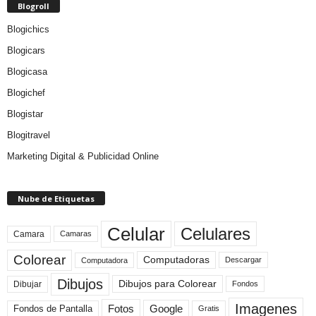
Blogroll
Blogichics
Blogicars
Blogicasa
Blogichef
Blogistar
Blogitravel
Marketing Digital & Publicidad Online
Nube de Etiquetas
Celular
Celulares
Camara
Camaras
Colorear
Computadoras
Descargar
Computadora
Dibujos
Dibujos para Colorear
Dibujar
Fondos
Imagenes
Fotos
Fondos de Pantalla
Google
Gratis