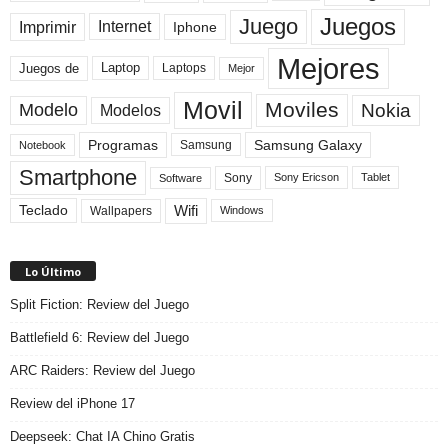
Juegos
Juego
Imprimir
Internet
Iphone
Mejores
Laptop
Juegos de
Laptops
Mejor
Movil
Moviles
Modelo
Nokia
Modelos
Programas
Samsung Galaxy
Samsung
Notebook
Smartphone
Sony
Sony Ericson
Tablet
Software
Teclado
Wifi
Wallpapers
Windows
Lo Último
Split Fiction: Review del Juego
Battlefield 6: Review del Juego
ARC Raiders: Review del Juego
Review del iPhone 17
Deepseek: Chat IA Chino Gratis