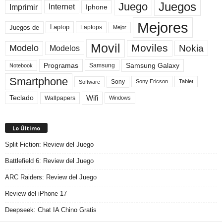
Juegos
Juego
Imprimir
Internet
Iphone
Mejores
Laptop
Juegos de
Laptops
Mejor
Movil
Moviles
Modelo
Nokia
Modelos
Programas
Samsung Galaxy
Samsung
Notebook
Smartphone
Sony
Sony Ericson
Tablet
Software
Teclado
Wifi
Wallpapers
Windows
Lo Último
Split Fiction: Review del Juego
Battlefield 6: Review del Juego
ARC Raiders: Review del Juego
Review del iPhone 17
Deepseek: Chat IA Chino Gratis