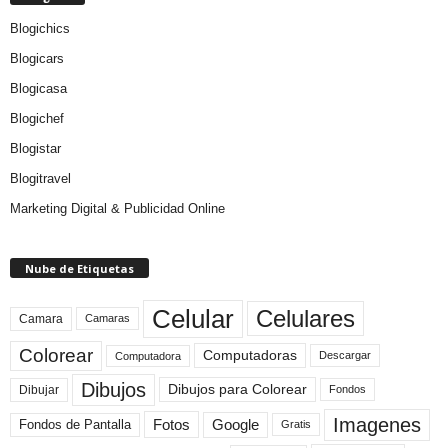
Blogichics
Blogicars
Blogicasa
Blogichef
Blogistar
Blogitravel
Marketing Digital & Publicidad Online
Nube de Etiquetas
Celular
Celulares
Camara
Camaras
Colorear
Computadoras
Descargar
Computadora
Dibujos
Dibujos para Colorear
Dibujar
Fondos
Imagenes
Fotos
Fondos de Pantalla
Google
Gratis