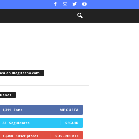
sca en Blogitecno.com
guenos
1,311
Fans
ME GUSTA
33
Seguidores
SEGUIR
10,400
Suscriptores
SUSCRIBIRTE