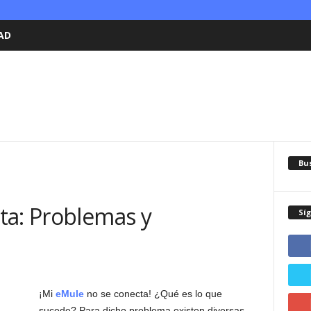
AD
Bu
ta: Problemas y
Sí
¡Mi
eMule
no se conecta! ¿Qué es lo que
sucede? Para dicho problema existen diversas