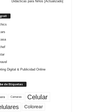
Didácticas para Niños [Actualizado]
groll
chics
cars
casa
chef
star
ravel
ting Digital & Publicidad Online
be de Etiquetas
Celular
ara
Camaras
lulares
Colorear