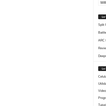
Wifi
Lo
Split
Battl
ARC R
Revie
Deeps
Lo
Celul
Utili
Video
Progr
Tutor