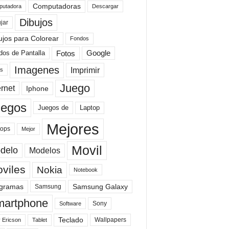
Computadoras
Descargar
utadora
Dibujos
jar
ujos para Colorear
Fondos
Fotos
dos de Pantalla
Google
Imagenes
Imprimir
is
Juego
ernet
Iphone
uegos
Laptop
Juegos de
Mejores
tops
Mejor
Movil
delo
Modelos
viles
Nokia
Notebook
gramas
Samsung Galaxy
Samsung
artphone
Sony
Software
Teclado
Wallpapers
 Ericson
Tablet