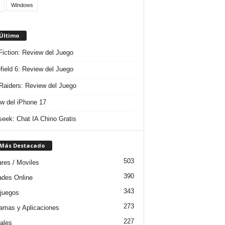
Windows
 Último
 Fiction: Review del Juego
efield 6: Review del Juego
aiders: Review del Juego
w del iPhone 17
eek: Chat IA Chino Gratis
 Más Destacado
503
ares / Moviles
390
dades Online
343
juegos
273
amas y Aplicaciones
227
iales