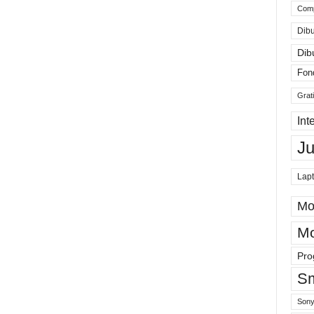
Comp
Dibu
Dib
Fon
Grat
Int
J
Lap
Mo
Mo
Pro
Sm
Sony