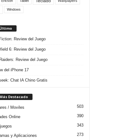
Teclado
Wallpapers
 Ericson
Tablet
Windows
 Último
 Fiction: Review del Juego
efield 6: Review del Juego
aiders: Review del Juego
w del iPhone 17
eek: Chat IA Chino Gratis
 Más Destacado
503
ares / Moviles
390
dades Online
343
juegos
273
amas y Aplicaciones