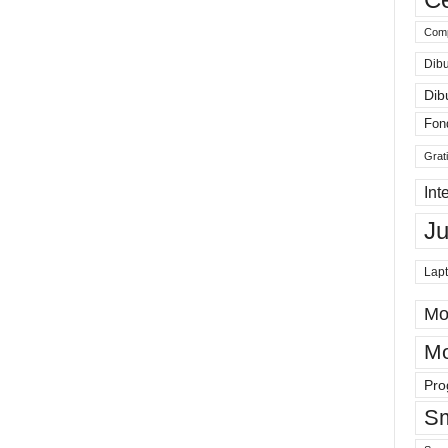
Comp
Dibu
Dib
Fon
Grat
Int
J
Lap
Mo
Mo
Pro
Sm