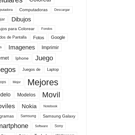
Computadoras
Descargar
utadora
Dibujos
jar
ujos para Colorear
Fondos
Fotos
dos de Pantalla
Google
Imagenes
Imprimir
is
Juego
ernet
Iphone
uegos
Laptop
Juegos de
Mejores
tops
Mejor
Movil
delo
Modelos
viles
Nokia
Notebook
gramas
Samsung Galaxy
Samsung
artphone
Sony
Software