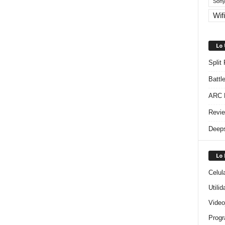
Sony
Wifi
Lo
Split
Battl
ARC R
Revie
Deeps
Lo
Celul
Utili
Video
Progr