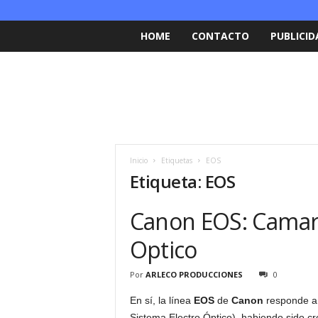
HOME
CONTACTO
PUBLICID
Inicio
Etiquetas
EOS
Etiqueta: EOS
Canon EOS: Camara
Optico
Por
ARLECO PRODUCCIONES
0
En sí, la línea
EOS
de
Canon
responde a 
Sistema Electro Óptico), habiendo sido cr