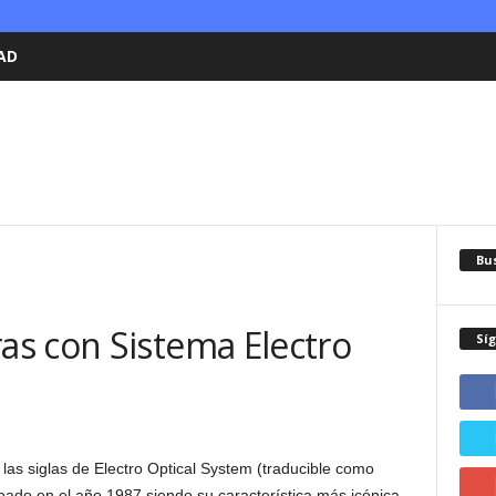
AD
Bu
s con Sistema Electro
Sí
las siglas de Electro Optical System (traducible como
eado en el año 1987 siendo su característica más icónica