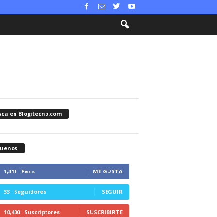
sca en Blogitecno.com
guenos
1,311
Fans
ME GUSTA
33
Seguidores
SEGUIR
10,400
Suscriptores
SUSCRIBIRTE