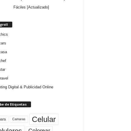
Fáciles [Actualizado]
groll
chics
cars
casa
chef
star
ravel
ting Digital & Publicidad Online
be de Etiquetas
Celular
ara
Camaras
lulares
Colorear