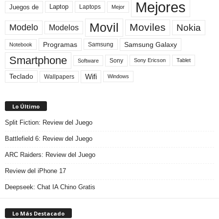
Mejores
Laptop
Juegos de
Laptops
Mejor
Movil
Moviles
Modelo
Nokia
Modelos
Programas
Samsung Galaxy
Samsung
Notebook
Smartphone
Sony
Sony Ericson
Tablet
Software
Teclado
Wifi
Wallpapers
Windows
Lo Último
Split Fiction: Review del Juego
Battlefield 6: Review del Juego
ARC Raiders: Review del Juego
Review del iPhone 17
Deepseek: Chat IA Chino Gratis
Lo Más Destacado