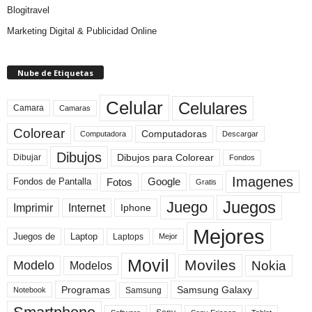
Blogitravel
Marketing Digital & Publicidad Online
Nube de Etiquetas
Celular
Celulares
Camara
Camaras
Colorear
Computadoras
Descargar
Computadora
Dibujos
Dibujos para Colorear
Dibujar
Fondos
Imagenes
Fotos
Fondos de Pantalla
Google
Gratis
Juegos
Juego
Imprimir
Internet
Iphone
Mejores
Laptop
Juegos de
Laptops
Mejor
Movil
Moviles
Modelo
Nokia
Modelos
Programas
Samsung Galaxy
Samsung
Notebook