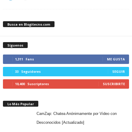
Busca en Blogitecno.com
Síguenos
1,311
Fans
ME GUSTA
33
Seguidores
SEGUIR
10,400
Suscriptores
SUSCRIBIRTE
Lo Más Popular
CamZap: Chatea Anónimamente por Video con
Desconocidos [Actualizado]