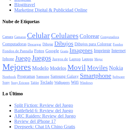
Blogitravel
Marketing Digital & Publicidad Online
Nube de Etiquetas
Celular
Celulares
Colorear
Camara
Camaras
Computadora
Dibujos
Computadoras
Dibujos para Colorear
Dibujar
Descargar
Fondos
Imagenes
Imprimir
Internet
Fotos
Google
Fondos de Pantalla
Gratis
Juegos
Juego
Iphone
Juegos de
Laptop
Laptops
Mejor
Mejores
Movil
Moviles
Nokia
Modelo
Modelos
Smartphone
Programas
Samsung Galaxy
Samsung
Notebook
Software
Wifi
Teclado
Sony
Wallpapers
Sony Ericson
Tablet
Windows
Lo Último
Split Fiction: Review del Juego
Battlefield 6: Review del Juego
ARC Raiders: Review del Juego
Review del iPhone 17
Deepseek: Chat IA Chino Gratis