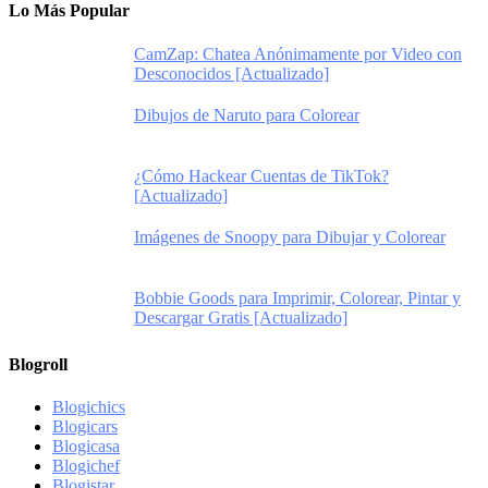
Lo Más Popular
CamZap: Chatea Anónimamente por Video con
Desconocidos [Actualizado]
Dibujos de Naruto para Colorear
¿Cómo Hackear Cuentas de TikTok?
[Actualizado]
Imágenes de Snoopy para Dibujar y Colorear
Bobbie Goods para Imprimir, Colorear, Pintar y
Descargar Gratis [Actualizado]
Blogroll
Blogichics
Blogicars
Blogicasa
Blogichef
Blogistar