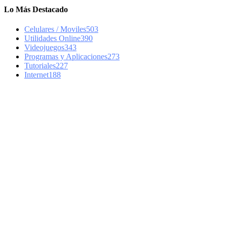
Lo Más Destacado
Celulares / Moviles
503
Utilidades Online
390
Videojuegos
343
Programas y Aplicaciones
273
Tutoriales
227
Internet
188