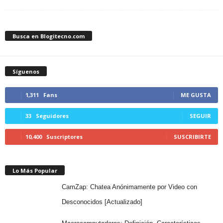
Busca en Blogitecno.com
Síguenos
1,311
Fans
ME GUSTA
33
Seguidores
SEGUIR
10,400
Suscriptores
SUSCRIBIRTE
Lo Más Popular
CamZap: Chatea Anónimamente por Video con
Desconocidos [Actualizado]