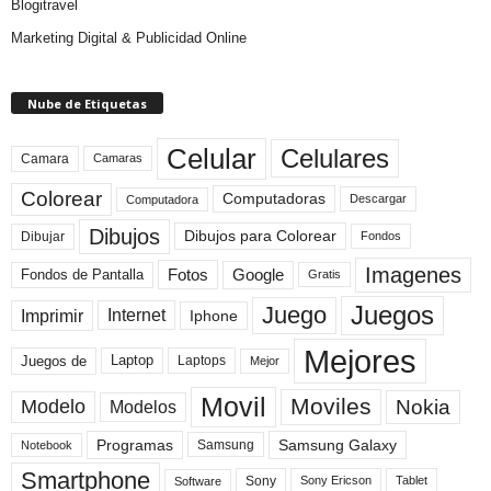
Blogitravel
Marketing Digital & Publicidad Online
Nube de Etiquetas
Celular
Celulares
Camara
Camaras
Colorear
Computadoras
Descargar
Computadora
Dibujos
Dibujos para Colorear
Dibujar
Fondos
Imagenes
Fotos
Fondos de Pantalla
Google
Gratis
Juegos
Juego
Imprimir
Internet
Iphone
Mejores
Laptop
Juegos de
Laptops
Mejor
Movil
Moviles
Modelo
Nokia
Modelos
Programas
Samsung Galaxy
Samsung
Notebook
Smartphone
Sony
Sony Ericson
Tablet
Software