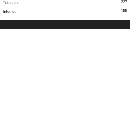
227
Tutoriales
188
Internet