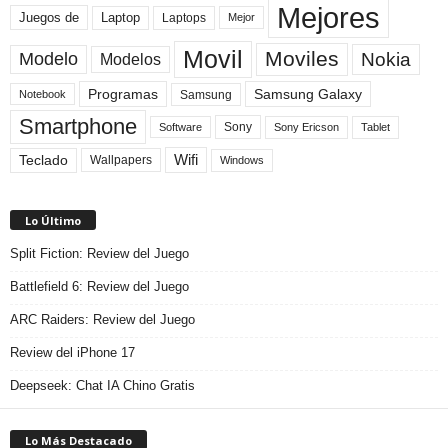
Mejores
Laptop
Juegos de
Laptops
Mejor
Movil
Moviles
Modelo
Nokia
Modelos
Programas
Samsung Galaxy
Samsung
Notebook
Smartphone
Sony
Sony Ericson
Tablet
Software
Teclado
Wifi
Wallpapers
Windows
Lo Último
Split Fiction: Review del Juego
Battlefield 6: Review del Juego
ARC Raiders: Review del Juego
Review del iPhone 17
Deepseek: Chat IA Chino Gratis
Lo Más Destacado