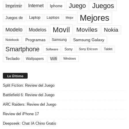
Juegos
Juego
Imprimir
Internet
Iphone
Mejores
Laptop
Juegos de
Laptops
Mejor
Movil
Moviles
Modelo
Nokia
Modelos
Programas
Samsung Galaxy
Samsung
Notebook
Smartphone
Sony
Sony Ericson
Tablet
Software
Teclado
Wifi
Wallpapers
Windows
Lo Último
Split Fiction: Review del Juego
Battlefield 6: Review del Juego
ARC Raiders: Review del Juego
Review del iPhone 17
Deepseek: Chat IA Chino Gratis