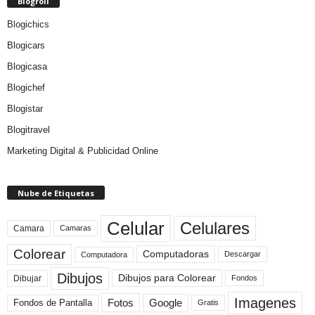
Blogroll
Blogichics
Blogicars
Blogicasa
Blogichef
Blogistar
Blogitravel
Marketing Digital & Publicidad Online
Nube de Etiquetas
Celular
Celulares
Camara
Camaras
Colorear
Computadoras
Descargar
Computadora
Dibujos
Dibujos para Colorear
Dibujar
Fondos
Imagenes
Fotos
Fondos de Pantalla
Google
Gratis