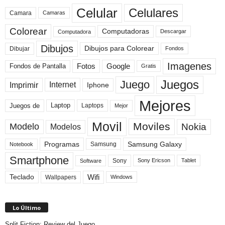
Celular
Celulares
Camara
Camaras
Colorear
Computadoras
Descargar
Computadora
Dibujos
Dibujos para Colorear
Dibujar
Fondos
Imagenes
Fotos
Fondos de Pantalla
Google
Gratis
Juegos
Juego
Imprimir
Internet
Iphone
Mejores
Laptop
Juegos de
Laptops
Mejor
Movil
Moviles
Modelo
Nokia
Modelos
Programas
Samsung Galaxy
Samsung
Notebook
Smartphone
Sony
Sony Ericson
Tablet
Software
Teclado
Wifi
Wallpapers
Windows
Lo Último
Split Fiction: Review del Juego