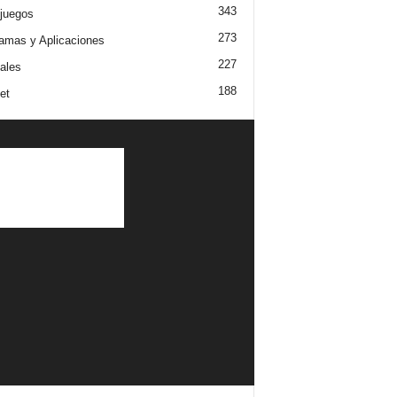
343
juegos
273
amas y Aplicaciones
227
iales
188
et