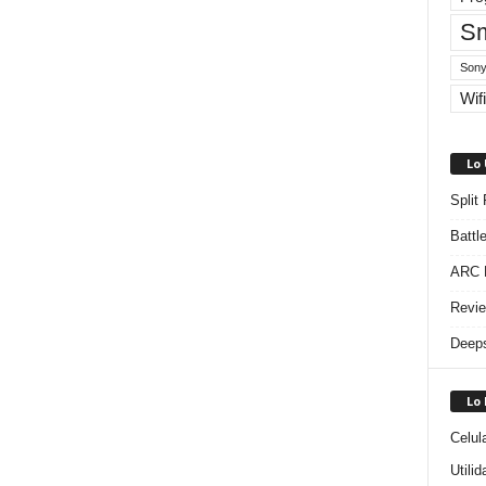
Sm
Sony
Wifi
Lo
Split
Battl
ARC R
Revie
Deeps
Lo
Celul
Utili