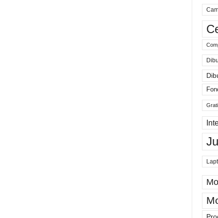
Cam
Ce
Comp
Dibu
Dib
Fon
Grat
Int
J
Lap
Mo
Mo
Pro