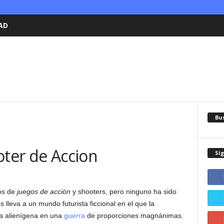
AD
Bu
oter de Accion
Sí
tos de
juegos de acción
y shooters, pero ninguno ha sido
 lleva a un mundo futurista ficcional en el que la
a alienígena en una
guerra
de proporciones magnánimas.