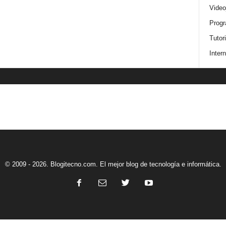
Video
Progr
Tutor
Intern
© 2009 - 2026. Blogitecno.com. El mejor blog de tecnología e informática.