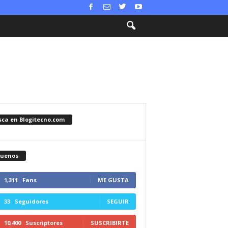
sca en Blogitecno.com
guenos
1,311
Fans
ME GUSTA
33
Seguidores
SEGUIR
10,400
Suscriptores
SUSCRIBIRTE