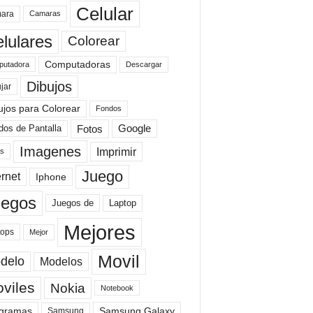
Celular
ara
Camaras
lulares
Colorear
Computadoras
Descargar
utadora
Dibujos
jar
ujos para Colorear
Fondos
Fotos
dos de Pantalla
Google
Imagenes
Imprimir
is
Juego
ernet
Iphone
uegos
Laptop
Juegos de
Mejores
tops
Mejor
Movil
delo
Modelos
viles
Nokia
Notebook
gramas
Samsung Galaxy
Samsung