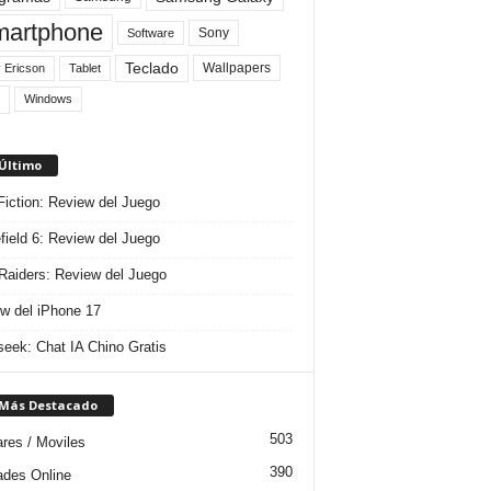
artphone
Sony
Software
Teclado
Wallpapers
 Ericson
Tablet
Windows
 Último
 Fiction: Review del Juego
efield 6: Review del Juego
aiders: Review del Juego
w del iPhone 17
eek: Chat IA Chino Gratis
 Más Destacado
503
ares / Moviles
390
dades Online