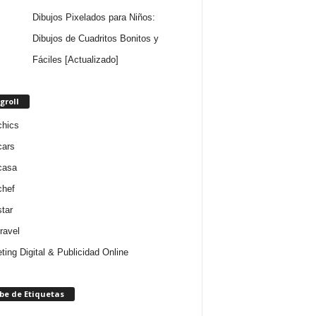
Dibujos Pixelados para Niños:
Dibujos de Cuadritos Bonitos y
Fáciles [Actualizado]
groll
chics
cars
casa
chef
star
ravel
ting Digital & Publicidad Online
be de Etiquetas