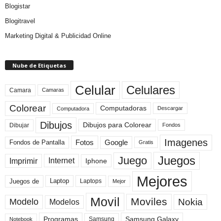
Blogistar
Blogitravel
Marketing Digital & Publicidad Online
Nube de Etiquetas
Celular
Celulares
Camara
Camaras
Colorear
Computadoras
Descargar
Computadora
Dibujos
Dibujos para Colorear
Dibujar
Fondos
Imagenes
Fotos
Fondos de Pantalla
Google
Gratis
Juegos
Juego
Imprimir
Internet
Iphone
Mejores
Laptop
Juegos de
Laptops
Mejor
Movil
Moviles
Modelo
Nokia
Modelos
Programas
Samsung Galaxy
Samsung
Notebook