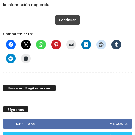
la información requerida.
Continuar
Comparte esto:
Busca en Blogitecno.com
Síguenos
1,311
Fans
ME GUSTA