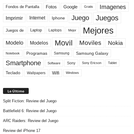
Imagenes
Fotos
Fondos de Pantalla
Google
Gratis
Juegos
Juego
Imprimir
Internet
Iphone
Mejores
Laptop
Juegos de
Laptops
Mejor
Movil
Moviles
Modelo
Nokia
Modelos
Programas
Samsung Galaxy
Samsung
Notebook
Smartphone
Sony
Sony Ericson
Tablet
Software
Teclado
Wifi
Wallpapers
Windows
Lo Último
Split Fiction: Review del Juego
Battlefield 6: Review del Juego
ARC Raiders: Review del Juego
Review del iPhone 17