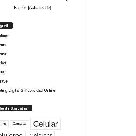
Fáciles [Actualizado]
groll
chics
cars
casa
chef
star
ravel
ting Digital & Publicidad Online
be de Etiquetas
Celular
ara
Camaras
lulares
Colorear