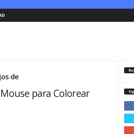
AD
Bu
jos de
 Mouse para Colorear
Sí