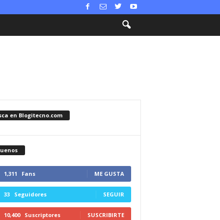
sca en Blogitecno.com
guenos
1,311
Fans
ME GUSTA
33
Seguidores
SEGUIR
10,400
Suscriptores
SUSCRIBIRTE