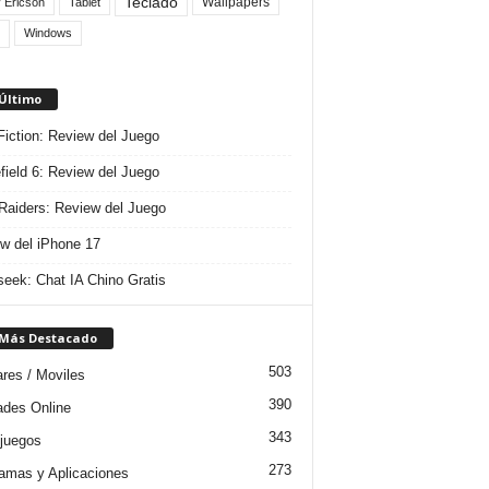
Teclado
Wallpapers
 Ericson
Tablet
Windows
 Último
 Fiction: Review del Juego
efield 6: Review del Juego
aiders: Review del Juego
w del iPhone 17
eek: Chat IA Chino Gratis
 Más Destacado
503
ares / Moviles
390
dades Online
343
juegos
273
amas y Aplicaciones