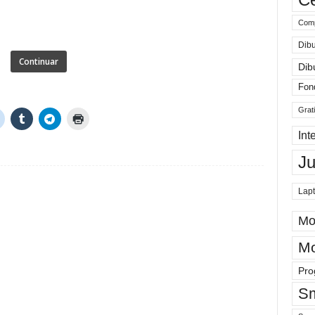
Comp
Dibu
Continuar
Dib
Fon
Grat
Int
J
Lap
Mo
Mo
Pro
Sm