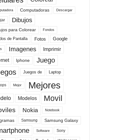
Computadoras
Descargar
utadora
Dibujos
jar
ujos para Colorear
Fondos
Fotos
dos de Pantalla
Google
Imagenes
Imprimir
is
Juego
ernet
Iphone
uegos
Laptop
Juegos de
Mejores
tops
Mejor
Movil
delo
Modelos
viles
Nokia
Notebook
gramas
Samsung Galaxy
Samsung
artphone
Sony
Software