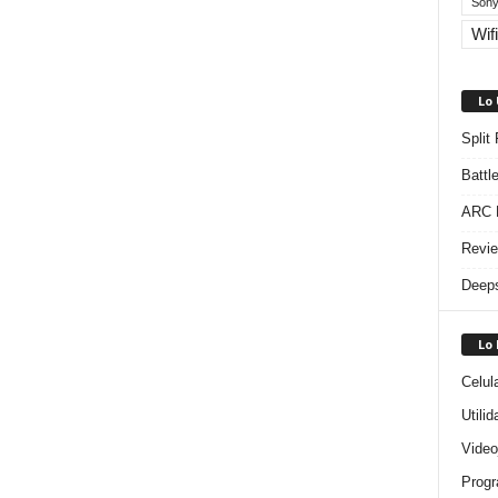
Sony
Wifi
Lo
Split
Battl
ARC R
Revie
Deeps
Lo
Celul
Utili
Video
Progr