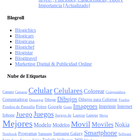
Importancia [Actualizado]
Blogroll
Blogichics
Blogicars
Blogicasa
Blogichef
Blogistar
Blogitravel
Marketing Digital & Publicidad Online
Nube de Etiquetas
Celular
Celulares
Colorear
Camara
Camaras
Computadora
Dibujos
Computadoras
Dibujos para Colorear
Dibujar
Descargar
Fondos
Imagenes
Imprimir
Internet
Fotos
Google
Fondos de Pantalla
Gratis
Juegos
Juego
Iphone
Juegos de
Laptop
Laptops
Mejor
Mejores
Movil
Moviles
Nokia
Modelo
Modelos
Smartphone
Programas
Samsung Galaxy
Samsung
Notebook
Software
Wifi
Teclado