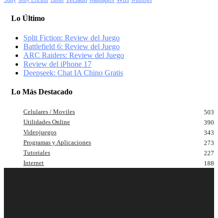
Sony
Wallpapers
Sony Ericson
Tablet
Windows
Lo Último
Split Fiction: Review del Juego
Battlefield 6: Review del Juego
ARC Raiders: Review del Juego
Review del iPhone 17
Deepseek: Chat IA Chino Gratis
Lo Más Destacado
Celulares / Moviles
503
Utilidades Online
390
Videojuegos
343
Programas y Aplicaciones
273
Tutoriales
227
Internet
188