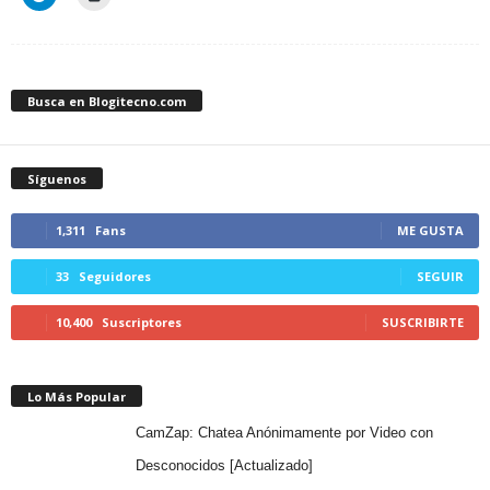
Busca en Blogitecno.com
Síguenos
1,311
Fans
ME GUSTA
33
Seguidores
SEGUIR
10,400
Suscriptores
SUSCRIBIRTE
Lo Más Popular
CamZap: Chatea Anónimamente por Video con
Desconocidos [Actualizado]