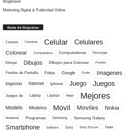
Blogitravel
Marketing Digital & Publicidad Online
Nube de Etiquetas
Celular
Celulares
Camara
Camaras
Colorear
Computadoras
Descargar
Computadora
Dibujos
Dibujos para Colorear
Dibujar
Fondos
Imagenes
Fotos
Fondos de Pantalla
Google
Gratis
Juegos
Juego
Imprimir
Internet
Iphone
Mejores
Laptop
Juegos de
Laptops
Mejor
Movil
Moviles
Modelo
Nokia
Modelos
Programas
Samsung Galaxy
Samsung
Notebook
Smartphone
Sony
Sony Ericson
Tablet
Software