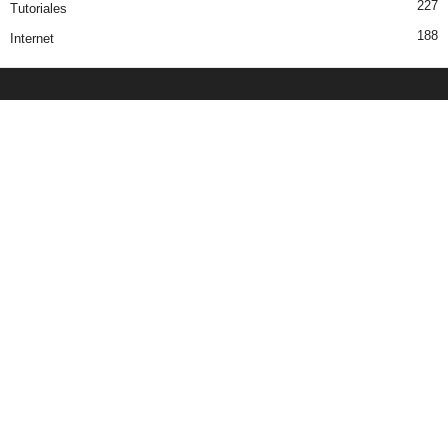
227
Tutoriales
188
Internet