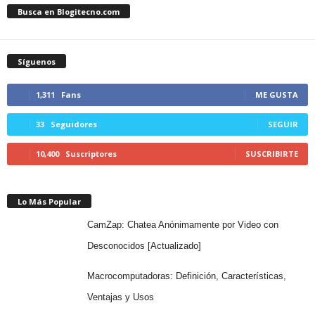
Busca en Blogitecno.com
Síguenos
1,311
Fans
ME GUSTA
33
Seguidores
SEGUIR
10,400
Suscriptores
SUSCRIBIRTE
Lo Más Popular
CamZap: Chatea Anónimamente por Video con
Desconocidos [Actualizado]
Macrocomputadoras: Definición, Características,
Ventajas y Usos