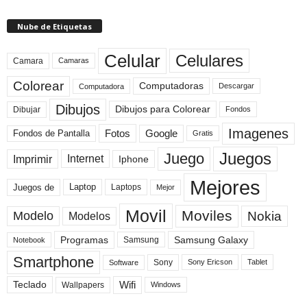
Nube de Etiquetas
Celular
Celulares
Camara
Camaras
Colorear
Computadoras
Descargar
Computadora
Dibujos
Dibujos para Colorear
Dibujar
Fondos
Imagenes
Fotos
Fondos de Pantalla
Google
Gratis
Juegos
Juego
Imprimir
Internet
Iphone
Mejores
Laptop
Juegos de
Laptops
Mejor
Movil
Moviles
Modelo
Nokia
Modelos
Programas
Samsung Galaxy
Samsung
Notebook
Smartphone
Sony
Sony Ericson
Tablet
Software
Teclado
Wifi
Wallpapers
Windows