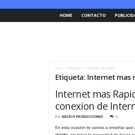
HOME
CONTACTO
PUBLICID
Inicio
Etiquetas
Internet mas rapido
Etiqueta: Internet mas 
Internet mas Rapid
conexion de Inter
Por
ARLECO PRODUCCIONES
0
En esta ocasión te vamos a enseñar qué 
rápida
, sin tener la necesidad de hacer c