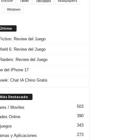
Teclado
Wallpapers
 Ericson
Tablet
Windows
 Último
 Fiction: Review del Juego
efield 6: Review del Juego
aiders: Review del Juego
w del iPhone 17
eek: Chat IA Chino Gratis
 Más Destacado
503
ares / Moviles
390
dades Online
343
juegos
273
amas y Aplicaciones