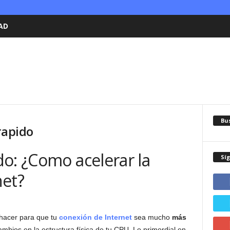
AD
Bu
rapido
o: ¿Como acelerar la
Sí
net?
hacer para que tu
conexión de Internet
sea mucho
más
ambios en la estructura física de tu CPU. Lo primordial en