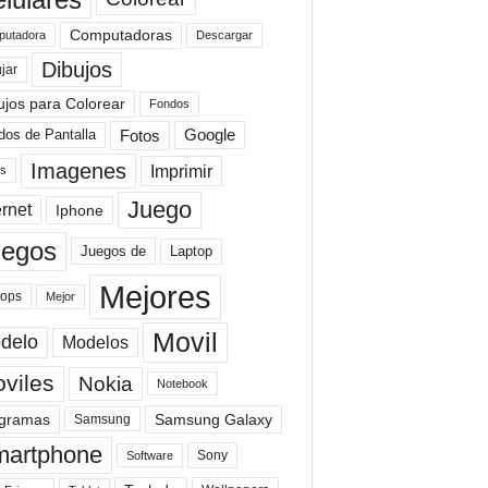
Computadoras
Descargar
utadora
Dibujos
jar
ujos para Colorear
Fondos
Fotos
dos de Pantalla
Google
Imagenes
Imprimir
is
Juego
ernet
Iphone
uegos
Laptop
Juegos de
Mejores
tops
Mejor
Movil
delo
Modelos
viles
Nokia
Notebook
gramas
Samsung Galaxy
Samsung
artphone
Sony
Software