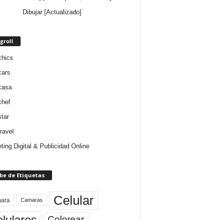
Dibujar [Actualizado]
groll
chics
cars
casa
chef
star
ravel
ting Digital & Publicidad Online
be de Etiquetas
Celular
ara
Camaras
lulares
Colorear