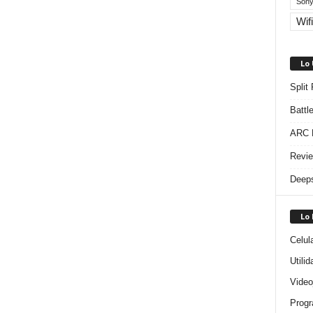
Sony
Wifi
Lo
Split
Battl
ARC R
Revie
Deeps
Lo
Celul
Utili
Video
Progr