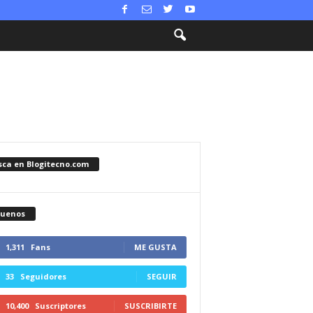
sca en Blogitecno.com
guenos
1,311
Fans
ME GUSTA
33
Seguidores
SEGUIR
10,400
Suscriptores
SUSCRIBIRTE