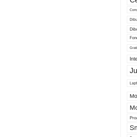
Comp
Dibu
Dib
Fon
Grat
Int
J
Lap
Mo
Mo
Pro
Sm