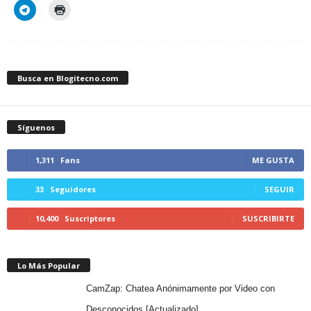
Busca en Blogitecno.com
Síguenos
1,311
Fans
ME GUSTA
33
Seguidores
SEGUIR
10,400
Suscriptores
SUSCRIBIRTE
Lo Más Popular
CamZap: Chatea Anónimamente por Video con
Desconocidos [Actualizado]