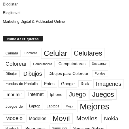
Blogistar
Blogitravel
Marketing Digital & Publicidad Online
Nube de Etiquetas
Celular
Celulares
Camara
Camaras
Colorear
Computadoras
Descargar
Computadora
Dibujos
Dibujos para Colorear
Dibujar
Fondos
Imagenes
Fotos
Fondos de Pantalla
Google
Gratis
Juegos
Juego
Imprimir
Internet
Iphone
Mejores
Laptop
Juegos de
Laptops
Mejor
Movil
Moviles
Modelo
Nokia
Modelos
Programas
Samsung Galaxy
Samsung
Notebook