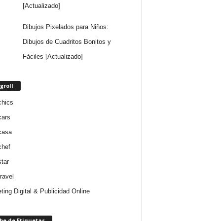
[Actualizado]
Dibujos Pixelados para Niños:
Dibujos de Cuadritos Bonitos y
Fáciles [Actualizado]
groll
chics
cars
casa
chef
star
ravel
ting Digital & Publicidad Online
be de Etiquetas