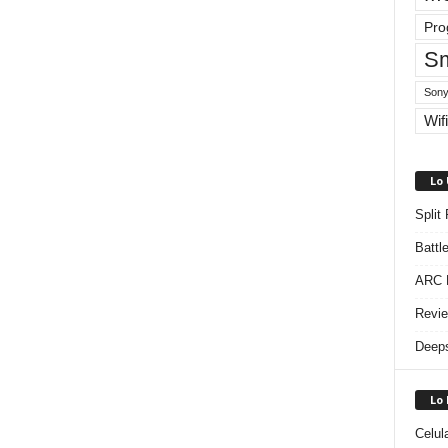
Pro
Sm
Sony
Wifi
Lo
Split
Battl
ARC R
Revie
Deeps
Lo
Celul