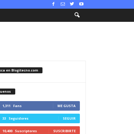
sca en Blogitecno.com
guenos
1,311
Fans
ME GUSTA
33
Seguidores
SEGUIR
10,400
Suscriptores
SUSCRIBIRTE