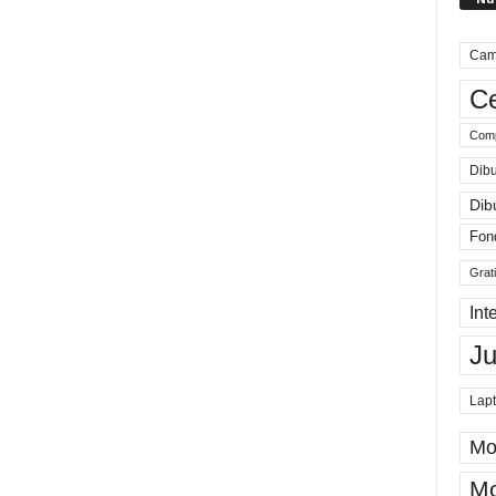
Cam
Ce
Comp
Dibu
Dib
Fon
Grat
Int
J
Lap
Mo
Mo