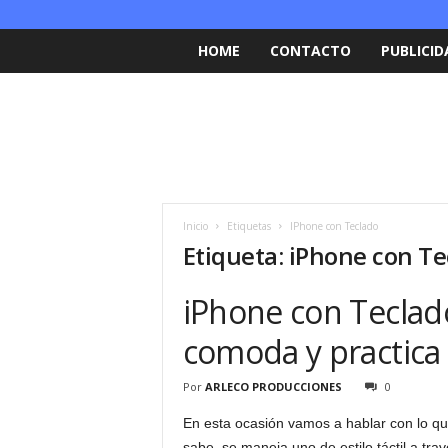
HOME
CONTACTO
PUBLICID
Inicio
Etiquetas
IPhone con Teclado
Etiqueta: iPhone con T
iPhone con Teclad
comoda y practica
Por
ARLECO PRODUCCIONES
0
En esta ocasión vamos a hablar con lo que
sabe, se maneja uno de estilo táctil a tra