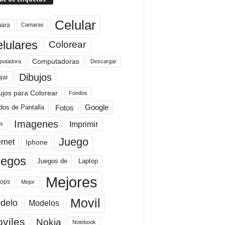
Celular
ara
Camaras
lulares
Colorear
Computadoras
Descargar
utadora
Dibujos
jar
ujos para Colorear
Fondos
Fotos
dos de Pantalla
Google
Imagenes
Imprimir
is
Juego
ernet
Iphone
uegos
Laptop
Juegos de
Mejores
tops
Mejor
Movil
delo
Modelos
viles
Nokia
Notebook