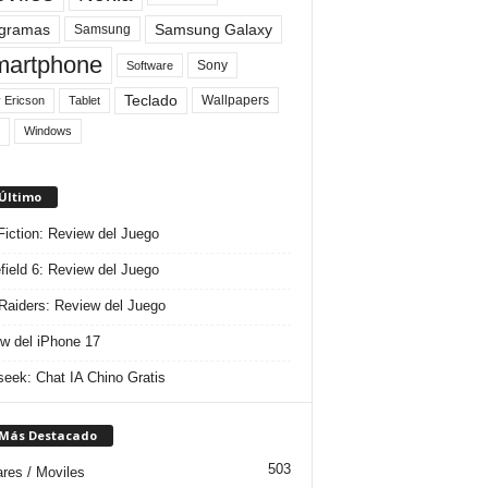
gramas
Samsung Galaxy
Samsung
artphone
Sony
Software
Teclado
Wallpapers
 Ericson
Tablet
Windows
 Último
 Fiction: Review del Juego
efield 6: Review del Juego
aiders: Review del Juego
w del iPhone 17
eek: Chat IA Chino Gratis
 Más Destacado
503
ares / Moviles