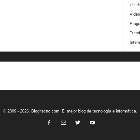
Utili
Video
Progr
Tutor
Intern
© 2009 - 2026. Blogitecno.com. El mejor blog de tecnología e informática.