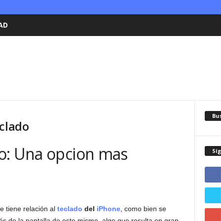
AD
Bu
eclado
o: Una opcion mas
Sí
 tiene relación al
teclado
del
iPhone
, como bien se
vés de la pantalla de este mismo, algo que resulta en gran