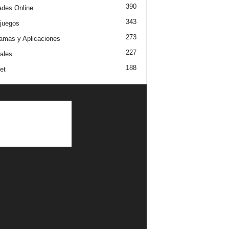
390
dades Online
343
juegos
273
amas y Aplicaciones
227
iales
188
et