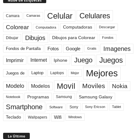
Nube de Etiquetas
Celular
Celulares
Camara
Camaras
Colorear
Computadoras
Descargar
Computadora
Dibujos
Dibujos para Colorear
Dibujar
Fondos
Imagenes
Fotos
Fondos de Pantalla
Google
Gratis
Juegos
Juego
Imprimir
Internet
Iphone
Mejores
Laptop
Juegos de
Laptops
Mejor
Movil
Moviles
Modelo
Nokia
Modelos
Programas
Samsung Galaxy
Samsung
Notebook
Smartphone
Sony
Sony Ericson
Tablet
Software
Teclado
Wifi
Wallpapers
Windows
Lo Último