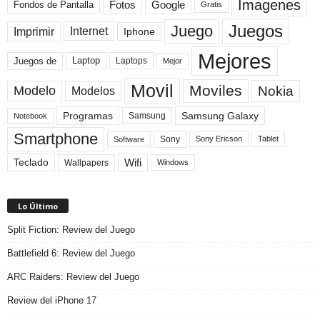
Imagenes
Fotos
Fondos de Pantalla
Google
Gratis
Juegos
Juego
Imprimir
Internet
Iphone
Mejores
Laptop
Juegos de
Laptops
Mejor
Movil
Moviles
Modelo
Nokia
Modelos
Programas
Samsung Galaxy
Samsung
Notebook
Smartphone
Sony
Sony Ericson
Tablet
Software
Teclado
Wifi
Wallpapers
Windows
Lo Último
Split Fiction: Review del Juego
Battlefield 6: Review del Juego
ARC Raiders: Review del Juego
Review del iPhone 17