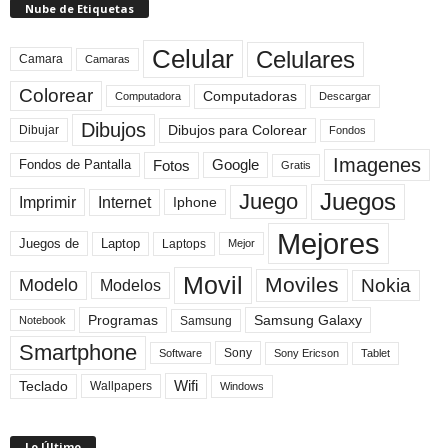
Nube de Etiquetas
Celular
Celulares
Camara
Camaras
Colorear
Computadoras
Descargar
Computadora
Dibujos
Dibujos para Colorear
Dibujar
Fondos
Imagenes
Fotos
Fondos de Pantalla
Google
Gratis
Juegos
Juego
Imprimir
Internet
Iphone
Mejores
Laptop
Juegos de
Laptops
Mejor
Movil
Moviles
Modelo
Nokia
Modelos
Programas
Samsung Galaxy
Samsung
Notebook
Smartphone
Sony
Sony Ericson
Tablet
Software
Teclado
Wifi
Wallpapers
Windows
Lo Último