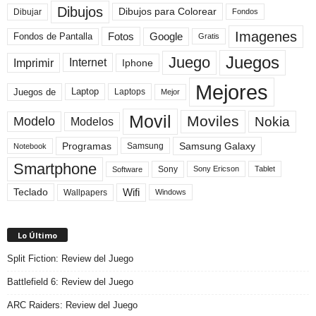
Dibujos
Dibujos para Colorear
Dibujar
Fondos
Imagenes
Fotos
Fondos de Pantalla
Google
Gratis
Juegos
Juego
Imprimir
Internet
Iphone
Mejores
Laptop
Juegos de
Laptops
Mejor
Movil
Moviles
Modelo
Nokia
Modelos
Programas
Samsung Galaxy
Samsung
Notebook
Smartphone
Sony
Sony Ericson
Tablet
Software
Teclado
Wifi
Wallpapers
Windows
Lo Último
Split Fiction: Review del Juego
Battlefield 6: Review del Juego
ARC Raiders: Review del Juego