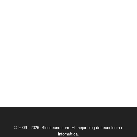
© 2009 - 2026. Blogitecno.com. El mejor blog de tecnología e
informática.