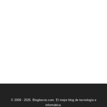
© 2009 - 2026. Blogitecno.com. El mejor blog de tecnología e
informática.