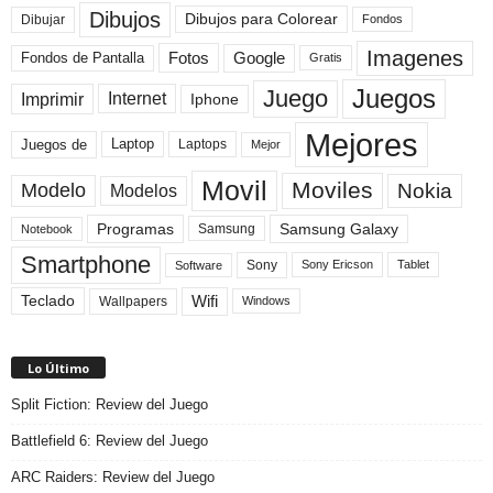
Dibujos
Dibujos para Colorear
Dibujar
Fondos
Imagenes
Fotos
Fondos de Pantalla
Google
Gratis
Juegos
Juego
Imprimir
Internet
Iphone
Mejores
Laptop
Juegos de
Laptops
Mejor
Movil
Moviles
Modelo
Nokia
Modelos
Programas
Samsung Galaxy
Samsung
Notebook
Smartphone
Sony
Sony Ericson
Tablet
Software
Teclado
Wifi
Wallpapers
Windows
Lo Último
Split Fiction: Review del Juego
Battlefield 6: Review del Juego
ARC Raiders: Review del Juego