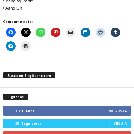
• Bending Battle
• Aang On
Comparte esto:
Busca en Blogitecno.com
Síguenos
1,311
Fans
ME GUSTA
33
Seguidores
SEGUIR