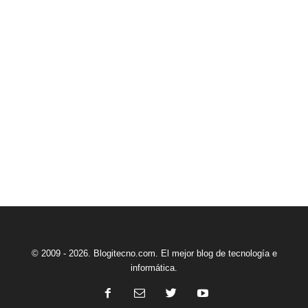
© 2009 - 2026. Blogitecno.com. El mejor blog de tecnología e
informática.