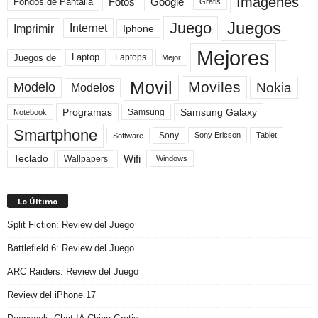
Imagenes
Fotos
Fondos de Pantalla
Google
Gratis
Juegos
Juego
Imprimir
Internet
Iphone
Mejores
Laptop
Juegos de
Laptops
Mejor
Movil
Moviles
Modelo
Nokia
Modelos
Programas
Samsung Galaxy
Samsung
Notebook
Smartphone
Sony
Sony Ericson
Tablet
Software
Teclado
Wifi
Wallpapers
Windows
Lo Último
Split Fiction: Review del Juego
Battlefield 6: Review del Juego
ARC Raiders: Review del Juego
Review del iPhone 17