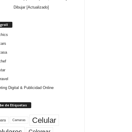
Dibujar [Actualizado]
groll
chics
cars
casa
chef
star
ravel
ting Digital & Publicidad Online
be de Etiquetas
Celular
ara
Camaras
lulares
Colorear