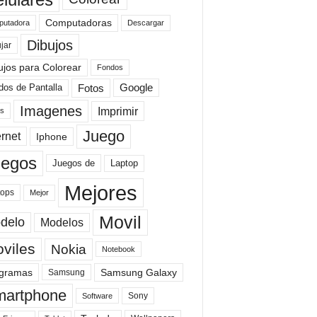
Computadoras
Descargar
utadora
Dibujos
jar
ujos para Colorear
Fondos
Fotos
dos de Pantalla
Google
Imagenes
Imprimir
is
Juego
ernet
Iphone
uegos
Laptop
Juegos de
Mejores
tops
Mejor
Movil
delo
Modelos
viles
Nokia
Notebook
gramas
Samsung Galaxy
Samsung
artphone
Sony
Software