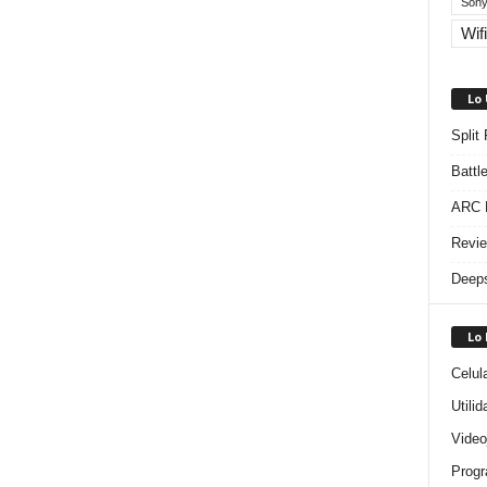
Sony
Wifi
Lo
Split
Battl
ARC R
Revie
Deeps
Lo
Celul
Utili
Video
Progr