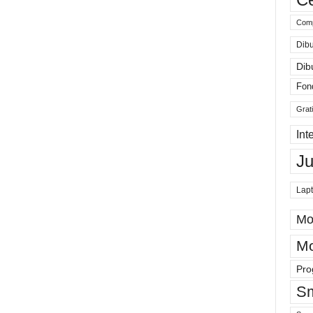
Comp
Dibu
Dib
Fon
Grat
Int
J
Lap
Mo
Mo
Pro
Sm