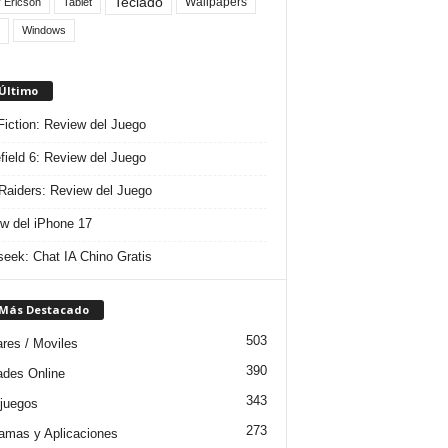
Teclado
Wallpapers
 Ericson
Tablet
Windows
 Último
 Fiction: Review del Juego
efield 6: Review del Juego
aiders: Review del Juego
w del iPhone 17
eek: Chat IA Chino Gratis
 Más Destacado
503
ares / Moviles
390
dades Online
343
juegos
273
amas y Aplicaciones