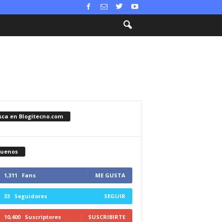
sca en Blogitecno.com
guenos
1,311
Fans
ME GUSTA
33
Seguidores
SEGUIR
10,400
Suscriptores
SUSCRIBIRTE