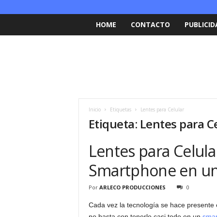
HOME
CONTACTO
PUBLICID
Inicio
Etiquetas
Lentes para Celular
Etiqueta: Lentes para C
Lentes para Celula
Smartphone en un
Por
ARLECO PRODUCCIONES
0
Cada vez la tecnología se hace presente e
no basta con tenerlo casi todo en un
smar