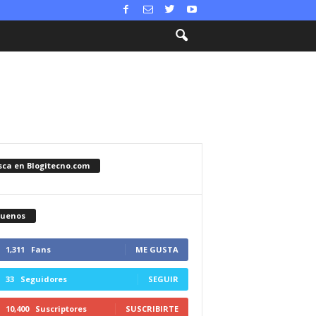
sca en Blogitecno.com
guenos
1,311
Fans
ME GUSTA
33
Seguidores
SEGUIR
10,400
Suscriptores
SUSCRIBIRTE