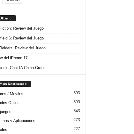
Windows
 Último
 Fiction: Review del Juego
efield 6: Review del Juego
aiders: Review del Juego
w del iPhone 17
eek: Chat IA Chino Gratis
 Más Destacado
503
ares / Moviles
390
dades Online
343
juegos
273
amas y Aplicaciones
227
iales