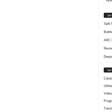
Wifi
Lo
Split
Battl
ARC R
Revie
Deeps
Lo
Celul
Utili
Video
Progr
Tutor