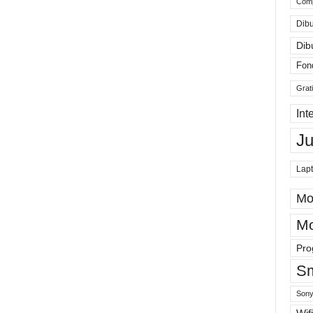
Comp
Dibu
Dib
Fon
Grat
Int
J
Lap
Mo
Mo
Pro
Sm
Sony