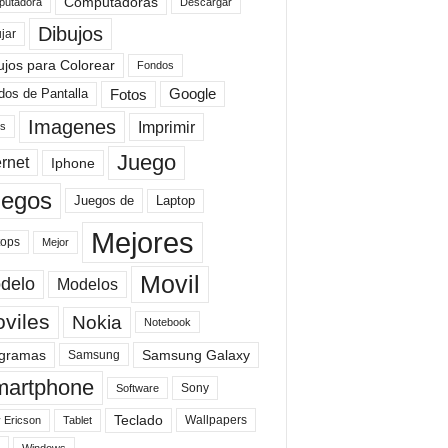
Computadoras
Descargar
utadora
Dibujos
jar
ujos para Colorear
Fondos
Fotos
dos de Pantalla
Google
Imagenes
Imprimir
is
Juego
ernet
Iphone
uegos
Laptop
Juegos de
Mejores
tops
Mejor
Movil
delo
Modelos
viles
Nokia
Notebook
gramas
Samsung Galaxy
Samsung
artphone
Sony
Software
Teclado
Wallpapers
 Ericson
Tablet