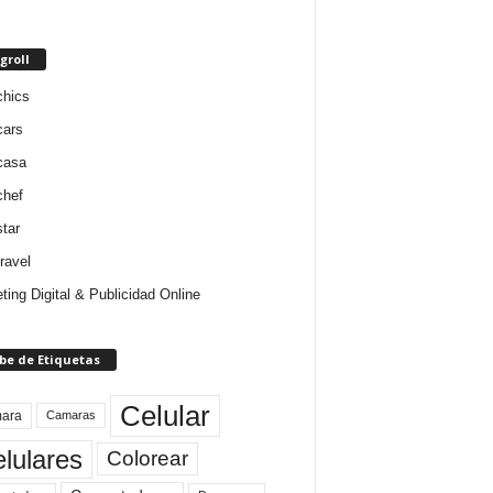
groll
chics
cars
casa
chef
star
ravel
ting Digital & Publicidad Online
be de Etiquetas
Celular
ara
Camaras
lulares
Colorear