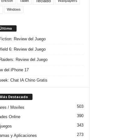
Teclado
Wallpapers
 Ericson
Tablet
Windows
 Último
 Fiction: Review del Juego
efield 6: Review del Juego
aiders: Review del Juego
w del iPhone 17
eek: Chat IA Chino Gratis
 Más Destacado
503
ares / Moviles
390
dades Online
343
juegos
273
amas y Aplicaciones