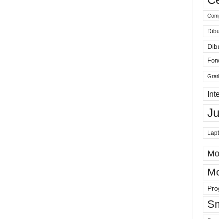
Comp
Dibu
Dib
Fon
Grat
Int
J
Lap
Mo
Mo
Pro
Sm