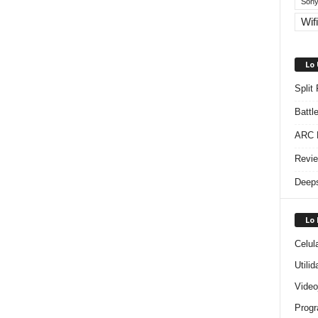
Sony
Wifi
Lo
Split
Battl
ARC R
Revie
Deeps
Lo
Celul
Utili
Video
Progr