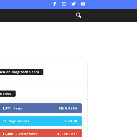
sca en Blogitecno.com
guenos
1,311
Fans
ME GUSTA
33
Seguidores
SEGUIR
10,400
Suscriptores
SUSCRIBIRTE