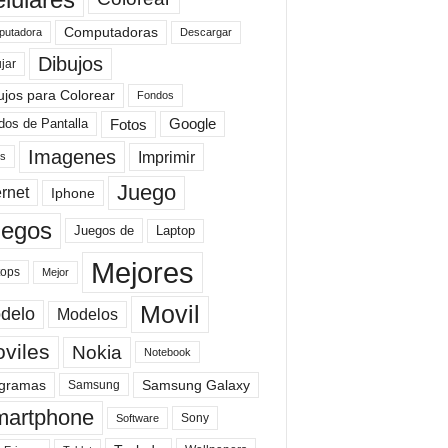
Computadoras
Descargar
utadora
Dibujos
jar
ujos para Colorear
Fondos
Fotos
dos de Pantalla
Google
Imagenes
Imprimir
is
Juego
ernet
Iphone
uegos
Laptop
Juegos de
Mejores
tops
Mejor
Movil
delo
Modelos
viles
Nokia
Notebook
gramas
Samsung Galaxy
Samsung
artphone
Sony
Software