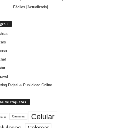
Fáciles [Actualizado]
groll
chics
cars
casa
chef
star
ravel
ting Digital & Publicidad Online
be de Etiquetas
Celular
ara
Camaras
lulares
Colorear