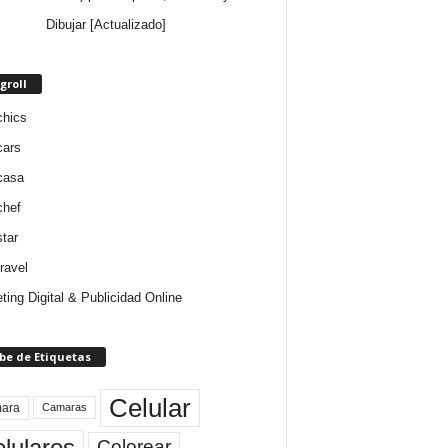
Dibujar [Actualizado]
groll
chics
cars
casa
chef
star
ravel
ting Digital & Publicidad Online
be de Etiquetas
Celular
ara
Camaras
lulares
Colorear