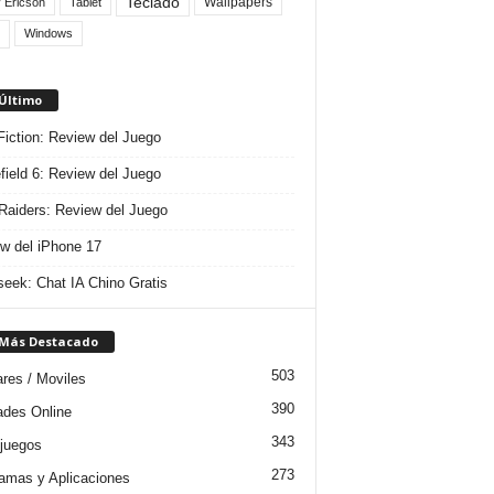
Teclado
Wallpapers
 Ericson
Tablet
Windows
 Último
 Fiction: Review del Juego
efield 6: Review del Juego
aiders: Review del Juego
w del iPhone 17
eek: Chat IA Chino Gratis
 Más Destacado
503
ares / Moviles
390
dades Online
343
juegos
273
amas y Aplicaciones