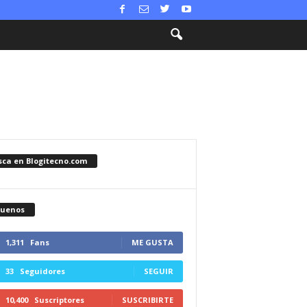
sca en Blogitecno.com
guenos
1,311
Fans
ME GUSTA
33
Seguidores
SEGUIR
10,400
Suscriptores
SUSCRIBIRTE