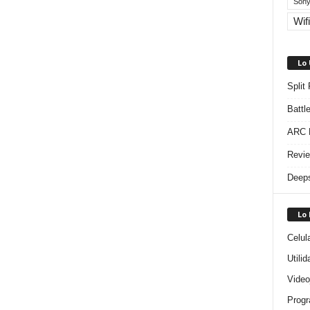
Sony
Wifi
Lo
Split
Battl
ARC R
Revie
Deeps
Lo
Celul
Utili
Video
Progr