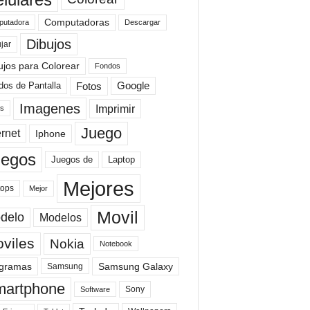
Computadoras
Descargar
utadora
Dibujos
jar
ujos para Colorear
Fondos
Fotos
dos de Pantalla
Google
Imagenes
Imprimir
is
Juego
ernet
Iphone
uegos
Laptop
Juegos de
Mejores
tops
Mejor
Movil
delo
Modelos
viles
Nokia
Notebook
gramas
Samsung Galaxy
Samsung
artphone
Sony
Software