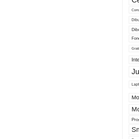
Comp
Dibu
Dib
Fon
Grat
Int
J
Lap
Mo
Mo
Pro
Sm