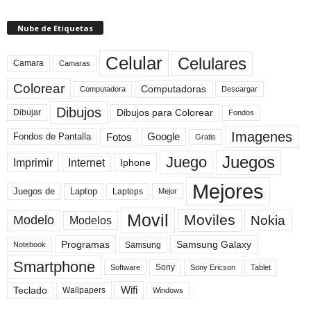
Nube de Etiquetas
Celular
Celulares
Camara
Camaras
Colorear
Computadoras
Descargar
Computadora
Dibujos
Dibujos para Colorear
Dibujar
Fondos
Imagenes
Fotos
Fondos de Pantalla
Google
Gratis
Juegos
Juego
Imprimir
Internet
Iphone
Mejores
Laptop
Juegos de
Laptops
Mejor
Movil
Moviles
Modelo
Nokia
Modelos
Programas
Samsung Galaxy
Samsung
Notebook
Smartphone
Sony
Sony Ericson
Tablet
Software
Teclado
Wifi
Wallpapers
Windows