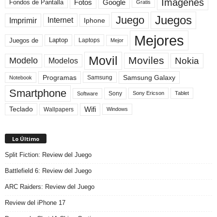
Imagenes
Fotos
Fondos de Pantalla
Google
Gratis
Juegos
Juego
Imprimir
Internet
Iphone
Mejores
Laptop
Juegos de
Laptops
Mejor
Movil
Moviles
Modelo
Nokia
Modelos
Programas
Samsung Galaxy
Samsung
Notebook
Smartphone
Sony
Sony Ericson
Tablet
Software
Teclado
Wifi
Wallpapers
Windows
Lo Último
Split Fiction: Review del Juego
Battlefield 6: Review del Juego
ARC Raiders: Review del Juego
Review del iPhone 17