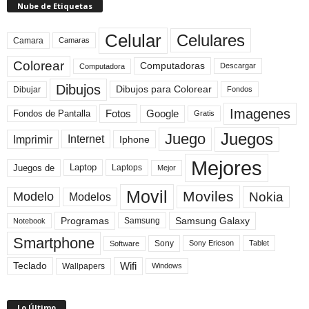
Nube de Etiquetas
Celular
Celulares
Camara
Camaras
Colorear
Computadoras
Descargar
Computadora
Dibujos
Dibujos para Colorear
Dibujar
Fondos
Imagenes
Fotos
Fondos de Pantalla
Google
Gratis
Juegos
Juego
Imprimir
Internet
Iphone
Mejores
Laptop
Juegos de
Laptops
Mejor
Movil
Moviles
Modelo
Nokia
Modelos
Programas
Samsung Galaxy
Samsung
Notebook
Smartphone
Sony
Sony Ericson
Tablet
Software
Teclado
Wifi
Wallpapers
Windows
Lo Último