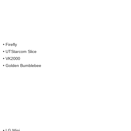
• Firefly
• UTStarcom Slice
• VK2000
• Golden Bumblebee
• LG Mini