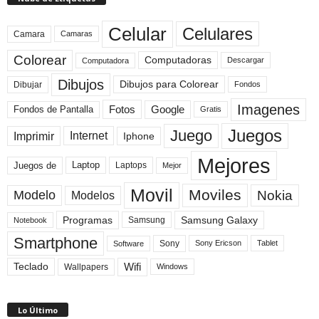
Celular
Celulares
Camara
Camaras
Colorear
Computadoras
Descargar
Computadora
Dibujos
Dibujos para Colorear
Dibujar
Fondos
Imagenes
Fotos
Fondos de Pantalla
Google
Gratis
Juegos
Juego
Imprimir
Internet
Iphone
Mejores
Laptop
Juegos de
Laptops
Mejor
Movil
Moviles
Modelo
Nokia
Modelos
Programas
Samsung Galaxy
Samsung
Notebook
Smartphone
Sony
Sony Ericson
Tablet
Software
Teclado
Wifi
Wallpapers
Windows
Lo Último