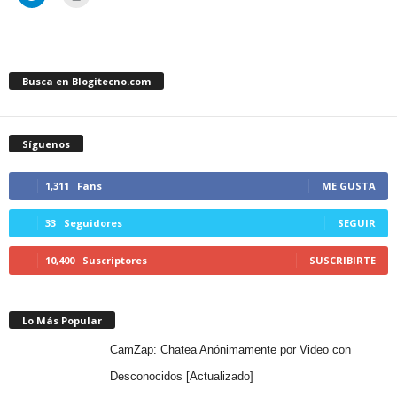
Busca en Blogitecno.com
Síguenos
1,311
Fans
ME GUSTA
33
Seguidores
SEGUIR
10,400
Suscriptores
SUSCRIBIRTE
Lo Más Popular
CamZap: Chatea Anónimamente por Video con
Desconocidos [Actualizado]