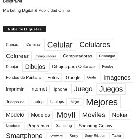
Blogitravel
Marketing Digital & Publicidad Online
Nube de Etiquetas
Celular
Celulares
Camara
Camaras
Colorear
Computadoras
Descargar
Computadora
Dibujos
Dibujos para Colorear
Dibujar
Fondos
Imagenes
Fotos
Fondos de Pantalla
Google
Gratis
Juegos
Juego
Imprimir
Internet
Iphone
Mejores
Laptop
Juegos de
Laptops
Mejor
Movil
Moviles
Modelo
Nokia
Modelos
Programas
Samsung Galaxy
Samsung
Notebook
Smartphone
Sony
Sony Ericson
Tablet
Software