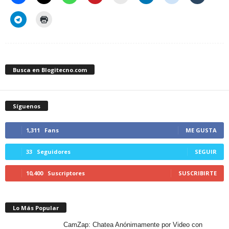
Busca en Blogitecno.com
Síguenos
1,311
Fans
ME GUSTA
33
Seguidores
SEGUIR
10,400
Suscriptores
SUSCRIBIRTE
Lo Más Popular
CamZap: Chatea Anónimamente por Video con