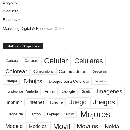
Blogichef
Blogistar
Blogitravel
Marketing Digital & Publicidad Online
Nube de Etiquetas
Celular
Celulares
Camara
Camaras
Colorear
Computadoras
Descargar
Computadora
Dibujos
Dibujos para Colorear
Dibujar
Fondos
Imagenes
Fotos
Fondos de Pantalla
Google
Gratis
Juegos
Juego
Imprimir
Internet
Iphone
Mejores
Laptop
Juegos de
Laptops
Mejor
Movil
Moviles
Modelo
Nokia
Modelos