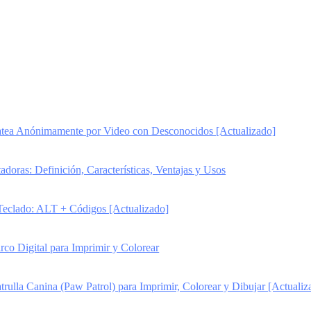
ea Anónimamente por Video con Desconocidos [Actualizado]
oras: Definición, Características, Ventajas y Usos
Teclado: ALT + Códigos [Actualizado]
rco Digital para Imprimir y Colorear
trulla Canina (Paw Patrol) para Imprimir, Colorear y Dibujar [Actualiz