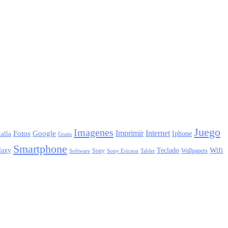
Juego
Imagenes
Imprimir
Internet
Fotos
Google
Iphone
alla
Gratis
Smartphone
laxy
Wifi
Teclado
Sony
Wallpapers
Sony Ericson
Tablet
Software