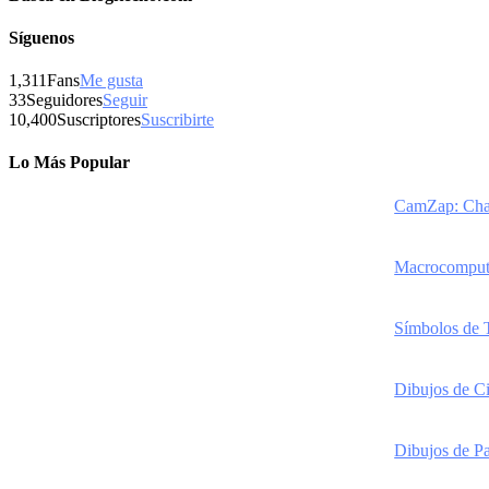
Síguenos
1,311
Fans
Me gusta
33
Seguidores
Seguir
10,400
Suscriptores
Suscribirte
Lo Más Popular
CamZap: Chat
Macrocomputad
Símbolos de 
Dibujos de Ci
Dibujos de Pa