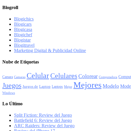
Blogroll
Blogichics
Blogicars
Blogicasa
Blogichef
Blogistar
Blogitravel
Marketing Digital & Publicidad Online
Nube de Etiquetas
Celular
Celulares
Colorear
Comput
Camara
Camaras
Computadora
Mejores
Juegos
Modelo
Mode
Juegos de
Laptop
Laptops
Mejor
Windows
Lo Último
Split Fiction: Review del Juego
Battlefield 6: Review del Juego
ARC Raiders: Review del Juego
Review del iPhone 17