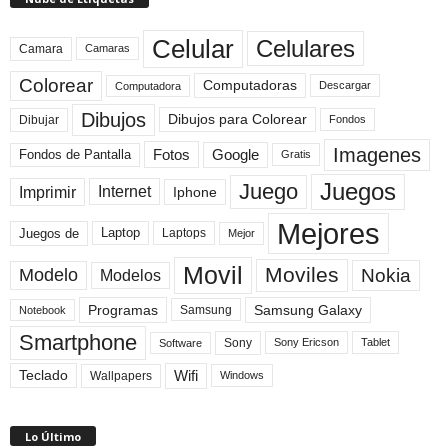
Celular
Celulares
Camara
Camaras
Colorear
Computadoras
Descargar
Computadora
Dibujos
Dibujos para Colorear
Dibujar
Fondos
Imagenes
Fotos
Fondos de Pantalla
Google
Gratis
Juegos
Juego
Imprimir
Internet
Iphone
Mejores
Laptop
Juegos de
Laptops
Mejor
Movil
Moviles
Modelo
Nokia
Modelos
Programas
Samsung Galaxy
Samsung
Notebook
Smartphone
Sony
Sony Ericson
Tablet
Software
Teclado
Wifi
Wallpapers
Windows
Lo Último