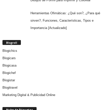
Dibujos de Pomni para Imprimir y Colorear
Herramientas Ofimáticas: ¿Qué son?, ¿Para qué
sirven?, Funciones, Características, Tipos e
Importancia [Actualizado]
Blogroll
Blogichics
Blogicars
Blogicasa
Blogichef
Blogistar
Blogitravel
Marketing Digital & Publicidad Online
Nube de Etiquetas