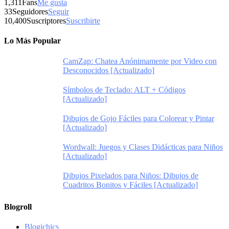
1,311
Fans
Me gusta
33
Seguidores
Seguir
10,400
Suscriptores
Suscribirte
Lo Más Popular
CamZap: Chatea Anónimamente por Video con
Desconocidos [Actualizado]
Símbolos de Teclado: ALT + Códigos
[Actualizado]
Dibujos de Gojo Fáciles para Colorear y Pintar
[Actualizado]
Wordwall: Juegos y Clases Didácticas para Niños
[Actualizado]
Dibujos Pixelados para Niños: Dibujos de
Cuadritos Bonitos y Fáciles [Actualizado]
Blogroll
Blogichics