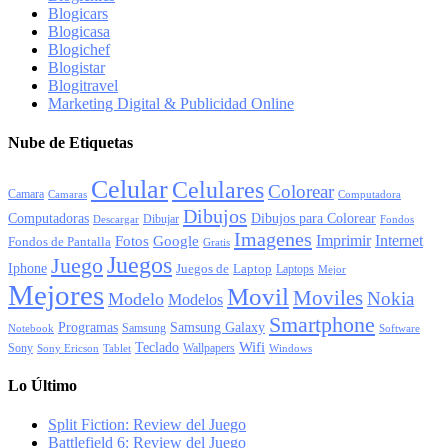
Blogicars
Blogicasa
Blogichef
Blogistar
Blogitravel
Marketing Digital & Publicidad Online
Nube de Etiquetas
Celular
Celulares
Colorear
Camara
Camaras
Computadora
Dibujos
Computadoras
Dibujos para Colorear
Dibujar
Descargar
Fondos
Imagenes
Imprimir
Internet
Fotos
Google
Fondos de Pantalla
Gratis
Juegos
Juego
Iphone
Juegos de
Laptop
Laptops
Mejor
Mejores
Movil
Moviles
Nokia
Modelo
Modelos
Smartphone
Programas
Samsung Galaxy
Samsung
Notebook
Software
Wifi
Teclado
Sony
Wallpapers
Sony Ericson
Tablet
Windows
Lo Último
Split Fiction: Review del Juego
Battlefield 6: Review del Juego