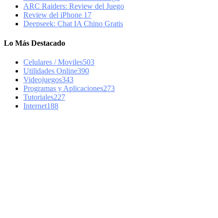
ARC Raiders: Review del Juego
Review del iPhone 17
Deepseek: Chat IA Chino Gratis
Lo Más Destacado
Celulares / Moviles
503
Utilidades Online
390
Videojuegos
343
Programas y Aplicaciones
273
Tutoriales
227
Internet
188