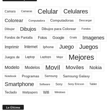
Celular
Celulares
Camara
Camaras
Colorear
Computadoras
Descargar
Computadora
Dibujos
Dibujos para Colorear
Dibujar
Fondos
Imagenes
Fotos
Fondos de Pantalla
Google
Gratis
Juegos
Juego
Imprimir
Internet
Iphone
Mejores
Laptop
Juegos de
Laptops
Mejor
Movil
Moviles
Modelo
Nokia
Modelos
Programas
Samsung Galaxy
Samsung
Notebook
Smartphone
Sony
Sony Ericson
Tablet
Software
Teclado
Wifi
Wallpapers
Windows
Lo Último